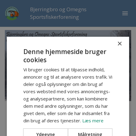
Bjerringbro og Omegns
menu
Sportsfiskerforening
×
Denne hjemmeside bruger
cookies
Vi bruger cookies til at tilpasse indhold,
annoncer og til at analysere vores trafik. Vi
deler også oplysninger om din brug af
vores websted med vores annoncerings-
og analysepartnere, som kan kombinere
dem med andre oplysninger, som du har
Lørdag den 21. december 2024
givet dem, eller som de har indsamlet fra
din brug af deres tjenester.
Læs mere
Glædelig jul og godt nytår!
Ydeevne
Målretning