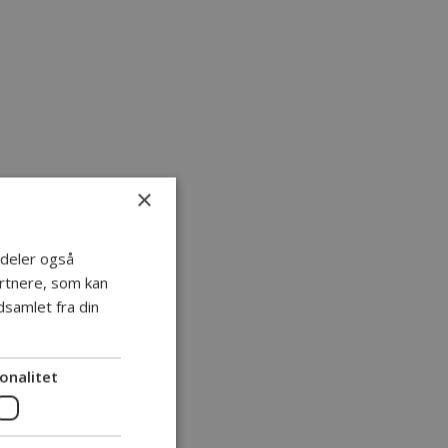
×
i deler også
rtnere, som kan
samlet fra din
onalitet