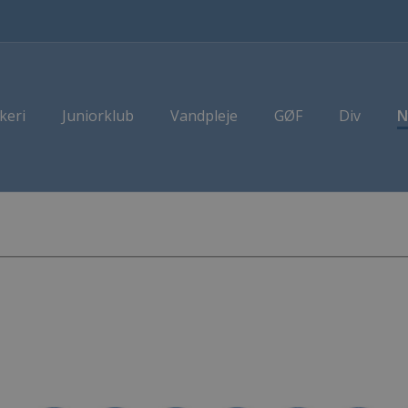
keri
Juniorklub
Vandpleje
GØF
Div
N