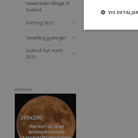
Havørreden tilbage til
Gudenå
VIS DETALJE
Kortbog 2025
keyboard_arrow_right
Optælling gydninger
keyboard_arrow_right
Gudenå Nyt marts
keyboard_arrow_right
2025
Annonce