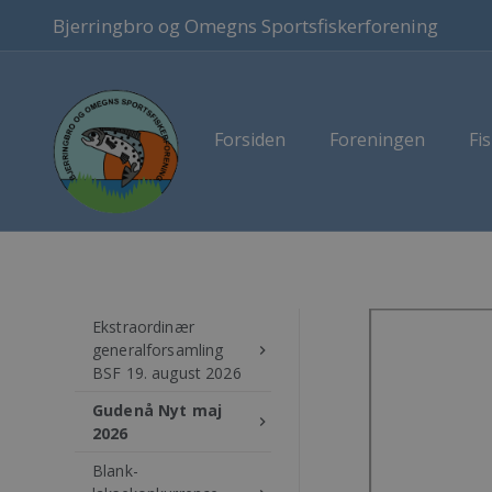
Bjerringbro og Omegns Sportsfiskerforening
Forsiden
Foreningen
Fis
Ekstraordinær
generalforsamling
keyboard_arrow_right
BSF 19. august 2026
Gudenå Nyt maj
keyboard_arrow_right
2026
Blank-