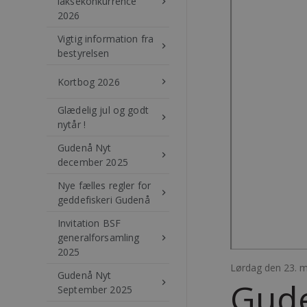
laksekonkurrence
keyboard_arrow_right
2026
Vigtig information fra
keyboard_arrow_right
bestyrelsen
Kortbog 2026
keyboard_arrow_right
Glædelig jul og godt
keyboard_arrow_right
nytår !
Gudenå Nyt
keyboard_arrow_right
december 2025
Nye fælles regler for
keyboard_arrow_right
geddefiskeri Gudenå
Invitation BSF
generalforsamling
keyboard_arrow_right
2025
Lørdag den 23. 
Gudenå Nyt
Gude
keyboard_arrow_right
September 2025