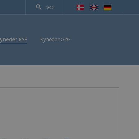
search
SØG
yheder BSF
Nyheder GØF