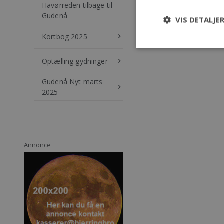
Havørreden tilbage til
Gudenå
VIS DETALJE
Kortbog 2025
keyboard_arrow_right
Optælling gydninger
keyboard_arrow_right
Gudenå Nyt marts
keyboard_arrow_right
2025
Annonce