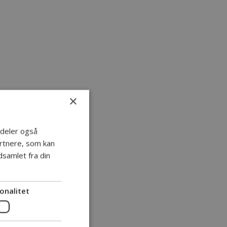
×
i deler også
rtnere, som kan
samlet fra din
onalitet