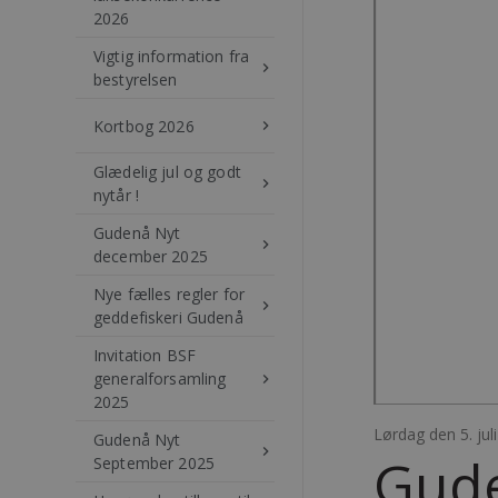
2026
Vigtig information fra
keyboard_arrow_right
bestyrelsen
Kortbog 2026
keyboard_arrow_right
Glædelig jul og godt
keyboard_arrow_right
nytår !
Gudenå Nyt
keyboard_arrow_right
december 2025
Nye fælles regler for
keyboard_arrow_right
geddefiskeri Gudenå
Invitation BSF
generalforsamling
keyboard_arrow_right
2025
Lørdag den 5. jul
Gudenå Nyt
keyboard_arrow_right
Gude
September 2025