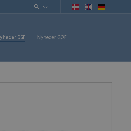
search
SØG
yheder BSF
Nyheder GØF