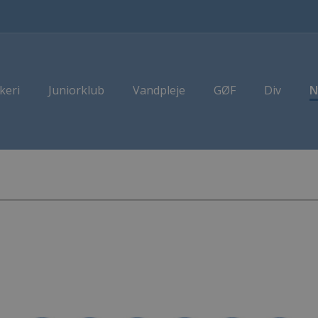
keri
Juniorklub
Vandpleje
GØF
Div
N