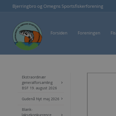
Bjerringbro og Omegns Sportsfiskerforening
Forsiden
Foreningen
Fis
Ekstraordinær
generalforsamling
keyboard_arrow_right
BSF 19. august 2026
Gudenå Nyt maj 2026
keyboard_arrow_right
Blank-
laksekonkurrence
keyboard_arrow_right