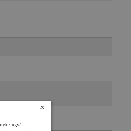
×
i deler også