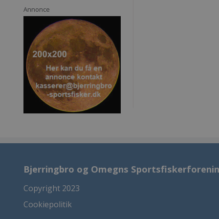
Annonce
Bjerringbro og Omegns Sportsfiskerforeni
Copyright 2023
Cookiepolitik