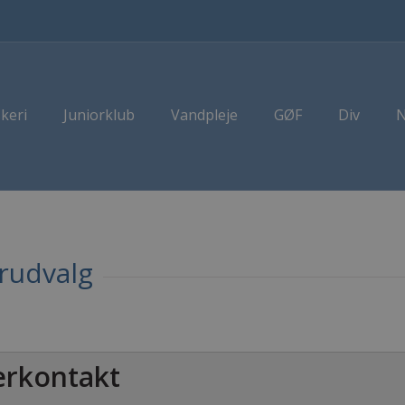
skeri
Juniorklub
Vandpleje
GØF
Div
N
rudvalg
erkontakt