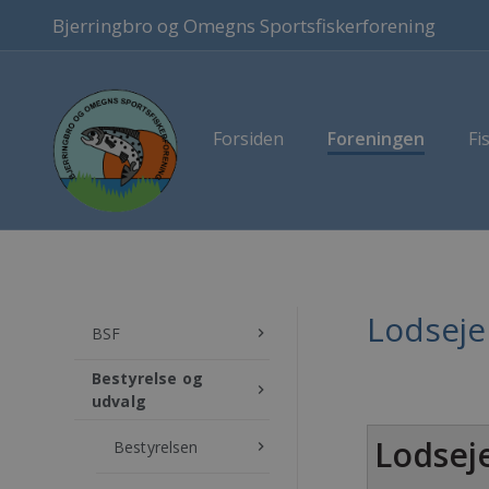
Bjerringbro og Omegns Sportsfiskerforening
Forsiden
Foreningen
Fi
Lodseje
BSF
keyboard_arrow_right
Bestyrelse og
keyboard_arrow_right
udvalg
Lodsej
Bestyrelsen
keyboard_arrow_right