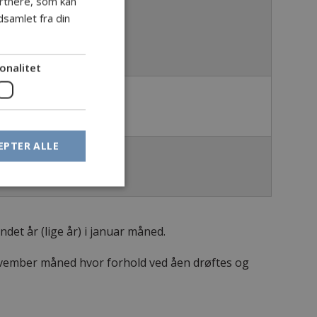
rtnere, som kan
samlet fra din
onalitet
EPTER ALLE
et år (lige år) i januar måned.
ovember måned hvor forhold ved åen drøftes og