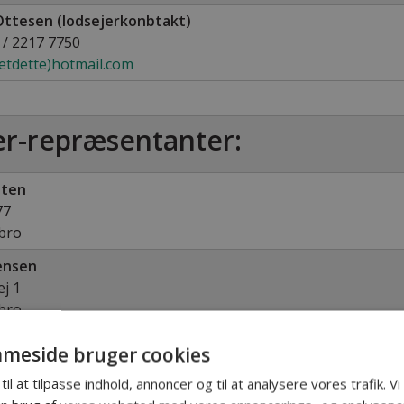
 Ottesen (lodsejerkonbtakt)
 / 2217 7750
etdette)hotmail.com
er-repræsentanter:
sten
77
bro
ensen
j 1
bro
stensen
meside bruger cookies
til at tilpasse indhold, annoncer og til at analysere vores trafik. V