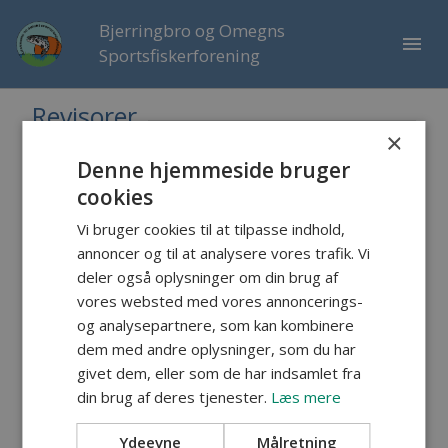
Bjerringbro og Omegns
menu
Sportsfiskerforening
Revisorer
×
Denne hjemmeside bruger
Revisor valgt for 2 år
(på valg i lige år)
cookies
Sv. E. Sjællænder (Revisor, genvalgt på
generalforsamlingen i 2024)
Vi bruger cookies til at tilpasse indhold,
email:
sesp1409@(slet_dette)gmail.com
annoncer og til at analysere vores trafik. Vi
deler også oplysninger om din brug af
Revisor valgt for 2 år (
på valg i ulige år)
vores websted med vores annoncerings-
Niels Jørgen Ottesen (Revisor, genvalgt på
og analysepartnere, som kan kombinere
generalforsamlingen i 2023)
email:
njottesen@(slet dette)hotmail.com
dem med andre oplysninger, som du har
givet dem, eller som de har indsamlet fra
Revisor suppleant valgt for 1 år
din brug af deres tjenester.
Læs mere
Tonni Birk (revisor suppleant, valgt på
generalforsamlingen i 2024)
Ydeevne
Målretning